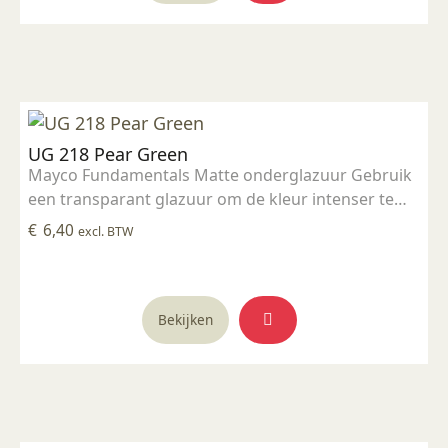
UG 218 Pear Green
Mayco Fundamentals Matte onderglazuur Gebruik
een transparant glazuur om de kleur intenser te
maken Geschikt voor gebruiksgoed mits er een
€
6,40
excl. BTW
transparant glazuur over aangebracht is
Stookbereik 1000°C - 1285°C
Bekijken