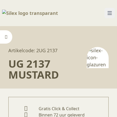
Open
Home
—
Producten
—
Glazuren
—
UG 2137 Musta
Artikelcode: 2UG 2137
UG 2137
MUSTARD
Gratis Click & Collect
Binnen 72 uur geleverd