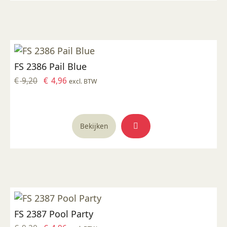
FS 2386 Pail Blue
Oorspronkelijke
Huidige
€
9,20
€
4,96
excl. BTW
prijs
prijs
was:
is:
€ 9,20.
€ 4,96.
Bekijken
FS 2387 Pool Party