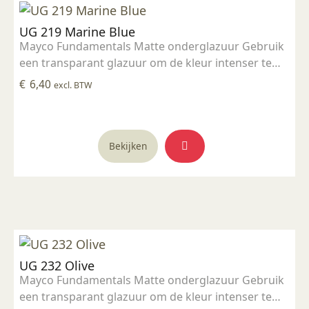
UG 219 Marine Blue
Mayco Fundamentals Matte onderglazuur Gebruik
een transparant glazuur om de kleur intenser te
maken Geschikt voor gebruiksgoed mits er een
€
6,40
excl. BTW
transparant glazuur over aangebracht is
Stookbereik 1000°C - 1285°C
Bekijken
UG 232 Olive
Mayco Fundamentals Matte onderglazuur Gebruik
een transparant glazuur om de kleur intenser te