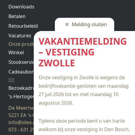
Downloads
Betalen
Melding sluiten
Retourbeleid
Vacatures
VAKANTIEMELDING
Onze producten
– VESTIGING
Winkel
ZWOLLE
Stookservice
Cadeaubon saldo
Onze vestiging in Zwolle is wegens de
bedrijfsvakantie gesloten van maandag
Bezoekadres
27 juli 2026 tot en met maandag 10
's-Hertogenbosch
augustus 2026.
De Meerheuvel 21
5221 EA 's-Hertogenbosch
Tijdens deze periode bent u van harte
info@silex.nl
welkom bij onze vestiging in Den Bosch,
073 - 631 25 28