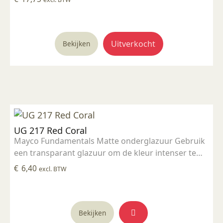
Uitverkocht
Bekijken
UG 217 Red Coral
Mayco Fundamentals Matte onderglazuur Gebruik
een transparant glazuur om de kleur intenser te
maken Geschikt voor gebruiksgoed mits er een
€
6,40
excl. BTW
transparant glazuur over aangebracht is
Stookbereik 1000°C - 1285°C
Bekijken