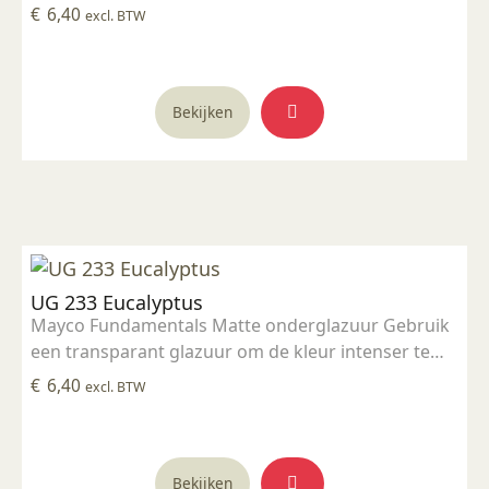
maken Geschikt voor gebruiksgoed mits er een
€
6,40
excl. BTW
transparant glazuur over aangebracht is
Stookbereik 1000°C - 1285°C
Bekijken
UG 233 Eucalyptus
Mayco Fundamentals Matte onderglazuur Gebruik
een transparant glazuur om de kleur intenser te
maken Geschikt voor gebruiksgoed mits er een
€
6,40
excl. BTW
transparant glazuur over aangebracht is
Stookbereik 1000°C - 1285°C
Bekijken