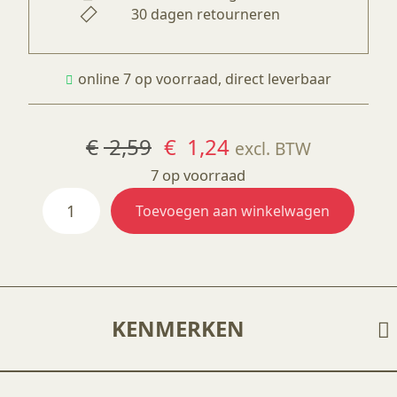
30 dagen retourneren
online 7 op voorraad, direct leverbaar
Oorspronkelijke
Huidige
€
2,59
€
1,24
excl. BTW
prijs
prijs
7 op voorraad
UG
was:
is:
Toevoegen aan winkelwagen
2137
€ 2,59.
€ 1,24.
Mustard
aantal
KENMERKEN