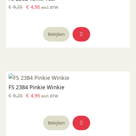
Oorspronkelijke
Huidige
€
9,20
€
4,96
excl. BTW
prijs
prijs
was:
is:
€ 9,20.
€ 4,96.
Bekijken
FS 2384 Pinkie Winkie
Oorspronkelijke
Huidige
€
9,20
€
4,96
excl. BTW
prijs
prijs
was:
is:
€ 9,20.
€ 4,96.
Bekijken