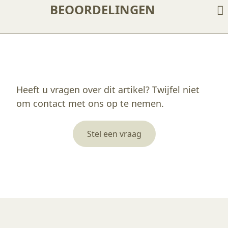
BEOORDELINGEN
Enkel ingelogde klanten die dit product gekocht hebben, kunnen een beoordeling schrijven.
Heeft u vragen over dit artikel? Twijfel niet
om contact met ons op te nemen.
Stel een vraag