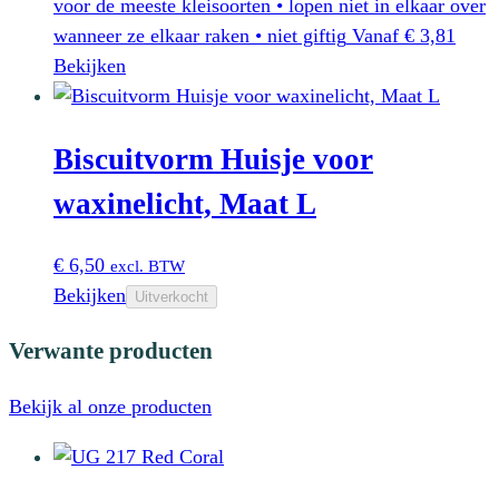
voor de meeste kleisoorten • lopen niet in elkaar over
wanneer ze elkaar raken • niet giftig
Vanaf
€
3,81
Dit
Bekijken
product
heeft
Biscuitvorm Huisje voor
meerdere
variaties.
waxinelicht, Maat L
Deze
optie
€
6,50
excl. BTW
kan
Bekijken
Uitverkocht
gekozen
worden
Verwante producten
op
de
Bekijk al onze producten
productpagina