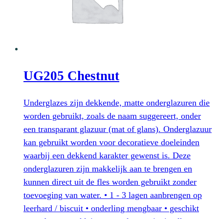
optie
kan
gekozen
worden
op
UG205 Chestnut
de
productpagina
Underglazes zijn dekkende, matte onderglazuren die
worden gebruikt, zoals de naam suggereert, onder
een transparant glazuur (mat of glans). Onderglazuur
kan gebruikt worden voor decoratieve doeleinden
waarbij een dekkend karakter gewenst is. Deze
onderglazuren zijn makkelijk aan te brengen en
kunnen direct uit de fles worden gebruikt zonder
toevoeging van water. • 1 - 3 lagen aanbrengen op
leerhard / biscuit • onderling mengbaar • geschikt