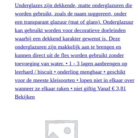
Underglazes zijn dekkende, matte onderglazuren die
worden gebruikt, zoals de naam suggereert, onder
een transparant glazuur (mat of glans). Onderglazuur
kan gebruikt worden voor decoratieve doeleinden
waarbij een dekkend karakter gewenst is. Deze
onderglazuren zijn makkelijk aan te brengen en
kunnen direct uit de fles worden gebruikt zonder
toevoeging van water. • 1 - 3 lagen aanbrengen op
leerhard / biscuit • onderling mengbaar • geschikt
voor de meeste kleisoorten • lopen niet in elkaar over
wanneer ze elkaar raken • niet giftig
Vanaf
€
3,81
Dit
Bekijken
product
heeft
meerdere
variaties.
Deze