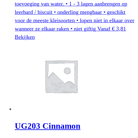
toevoeging van water. • 1 - 3 lagen aanbrengen op
leerhard / biscuit • onderling mengbaar • geschikt
voor de meeste kleisoorten • lopen niet in elkaar over
wanneer ze elkaar raken • niet giftig
Vanaf
€
3,81
Dit
Bekijken
product
heeft
meerdere
variaties.
Deze
optie
kan
gekozen
worden
op
UG203 Cinnamon
de
productpagina