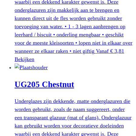
worden
waarbij een dekkend karakter gewenst is. Deze
op
onderglazuren zijn makkelijk aan te brengen en
de
kunnen direct uit de fles worden gebruikt zonder
productpagina
toevoeging van water. • 1 - 3 lagen aanbrengen op
leerhard / biscuit • onderling mengbaar • geschikt
voor de meeste kleisoorten • lopen niet in elkaar over
wanneer ze elkaar raken • niet giftig
Vanaf
€
3,81
Dit
Bekijken
product
heeft
UG205 Chestnut
meerdere
variaties.
Deze
Underglazes zijn dekkende, matte onderglazuren die
optie
worden gebruikt, zoals de naam suggereert, onder
kan
een transparant glazuur (mat of glans). Onderglazuur
gekozen
kan gebruikt worden voor decoratieve doeleinden
worden
waarbij een dekkend karakter gewenst is. Deze