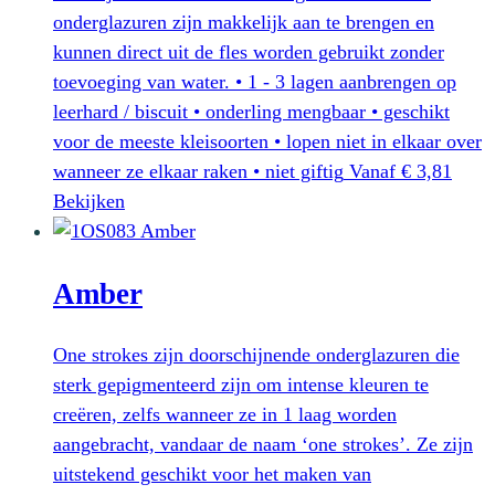
op
onderglazuren zijn makkelijk aan te brengen en
de
kunnen direct uit de fles worden gebruikt zonder
productpagina
toevoeging van water. • 1 - 3 lagen aanbrengen op
leerhard / biscuit • onderling mengbaar • geschikt
voor de meeste kleisoorten • lopen niet in elkaar over
wanneer ze elkaar raken • niet giftig
Vanaf
€
3,81
Dit
Bekijken
product
heeft
Amber
meerdere
variaties.
Deze
One strokes zijn doorschijnende onderglazuren die
optie
sterk gepigmenteerd zijn om intense kleuren te
kan
creëren, zelfs wanneer ze in 1 laag worden
gekozen
aangebracht, vandaar de naam ‘one strokes’. Ze zijn
worden
uitstekend geschikt voor het maken van