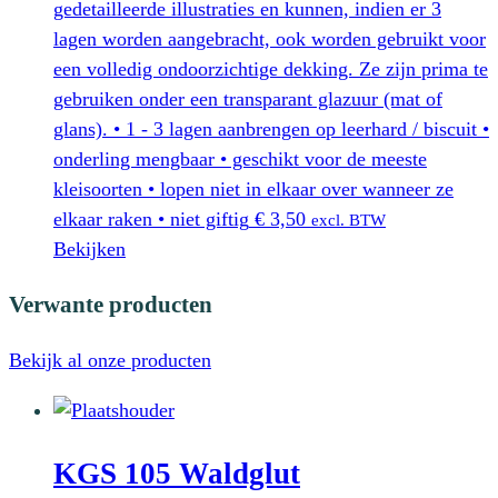
op
gedetailleerde illustraties en kunnen, indien er 3
de
lagen worden aangebracht, ook worden gebruikt voor
productpagina
een volledig ondoorzichtige dekking. Ze zijn prima te
gebruiken onder een transparant glazuur (mat of
glans). • 1 - 3 lagen aanbrengen op leerhard / biscuit •
onderling mengbaar • geschikt voor de meeste
kleisoorten • lopen niet in elkaar over wanneer ze
elkaar raken • niet giftig
€
3,50
excl. BTW
Bekijken
Verwante producten
Bekijk al onze producten
KGS 105 Waldglut