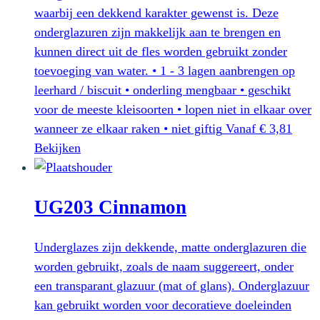
waarbij een dekkend karakter gewenst is. Deze
onderglazuren zijn makkelijk aan te brengen en
kunnen direct uit de fles worden gebruikt zonder
toevoeging van water. • 1 - 3 lagen aanbrengen op
leerhard / biscuit • onderling mengbaar • geschikt
voor de meeste kleisoorten • lopen niet in elkaar over
wanneer ze elkaar raken • niet giftig
Vanaf
€
3,81
Dit
Bekijken
product
heeft
UG203 Cinnamon
meerdere
variaties.
Deze
Underglazes zijn dekkende, matte onderglazuren die
optie
worden gebruikt, zoals de naam suggereert, onder
kan
een transparant glazuur (mat of glans). Onderglazuur
gekozen
kan gebruikt worden voor decoratieve doeleinden