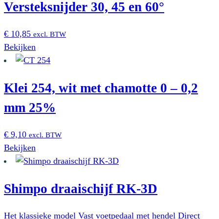
worden
Versteksnijder 30, 45 en 60°
op
de
€
10,85
excl. BTW
productpagina
Bekijken
Klei 254, wit met chamotte 0 – 0,2
mm 25%
€
9,10
excl. BTW
Bekijken
Shimpo draaischijf RK-3D
Het klassieke model Vast voetpedaal met hendel Direct