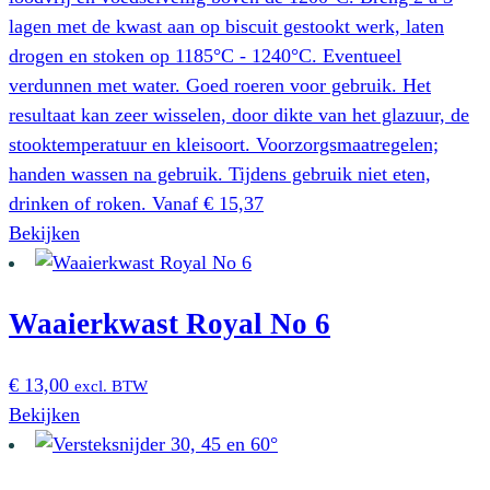
lagen met de kwast aan op biscuit gestookt werk, laten
drogen en stoken op 1185°C - 1240°C. Eventueel
verdunnen met water. Goed roeren voor gebruik. Het
resultaat kan zeer wisselen, door dikte van het glazuur, de
stooktemperatuur en kleisoort. Voorzorgsmaatregelen;
handen wassen na gebruik. Tijdens gebruik niet eten,
drinken of roken.
Vanaf
€
15,37
Dit
Bekijken
product
heeft
Waaierkwast Royal No 6
meerdere
variaties.
Deze
€
13,00
excl. BTW
optie
Bekijken
kan
gekozen