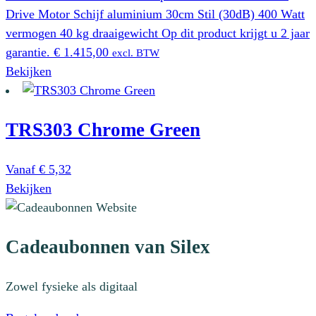
Drive Motor Schijf aluminium 30cm Stil (30dB) 400 Watt
vermogen 40 kg draaigewicht Op dit product krijgt u 2 jaar
garantie.
€
1.415,00
excl. BTW
Bekijken
TRS303 Chrome Green
Vanaf
€
5,32
Dit
Bekijken
product
heeft
Cadeaubonnen van Silex
meerdere
variaties.
Deze
Zowel fysieke als digitaal
optie