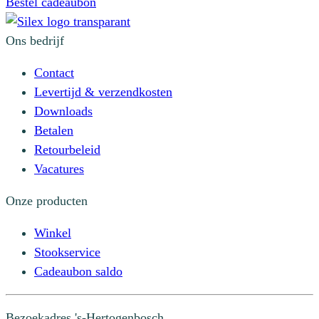
Bestel cadeaubon
kan
gekozen
Ons bedrijf
worden
op
Contact
de
Levertijd & verzendkosten
productpagina
Downloads
Betalen
Retourbeleid
Vacatures
Onze producten
Winkel
Stookservice
Cadeaubon saldo
Bezoekadres
's-Hertogenbosch