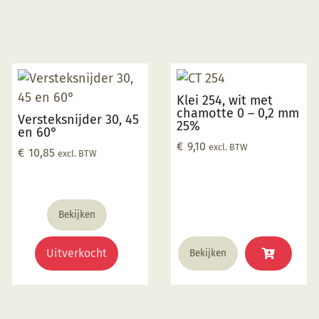
Klei 254, wit met
chamotte 0 – 0,2 mm
Versteksnijder 30, 45
25%
en 60°
€
9,10
excl. BTW
€
10,85
excl. BTW
Bekijken
Uitverkocht
Bekijken