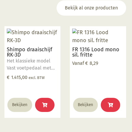
Bekijk al onze producten
Shimpo draaischijf
FR 1316 Lood mono
RK-3D
sil. fritte
Het klassieke model
Vanaf
€
8,29
Vast voetpedaal met
hendel Direct Drive
€
1.415,00
excl. BTW
Motor Schijf aluminium
30cm Stil (30dB) 400
Watt vermogen 40 kg
Dit
draaigewicht Op dit
Bekijken
Bekijken
product
product krijgt u 2 jaar
heeft
garantie.
meerdere
variaties.