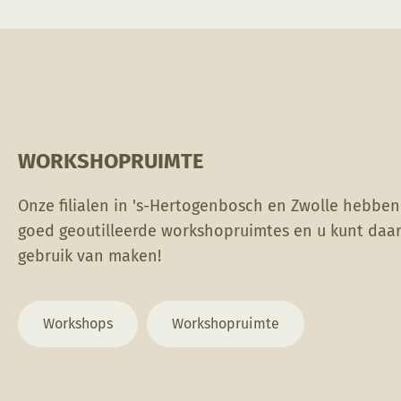
Deze
Goed roeren voor
optie
gebruik. Het resultaat
kan
kan zeer wisselen, door
gekozen
dikte van het glazuur,
worden
de stooktemperatuur
op
en kleisoort.
de
Voorzorgsmaatregelen;
WORKSHOPRUIMTE
productpagina
handen wassen na
gebruik. Tijdens gebruik
Onze filialen in 's-Hertogenbosch en Zwolle hebben
niet eten, drinken of
goed geoutilleerde workshopruimtes en u kunt daa
roken.
gebruik van maken!
Workshops
Workshopruimte