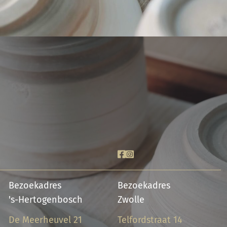
Bezoekadres
Bezoekadres
's-Hertogenbosch
Zwolle
De Meerheuvel 21
Telfordstraat 14