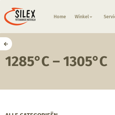
Home
Winkel
Servi
Home
1285°C – 1305°C