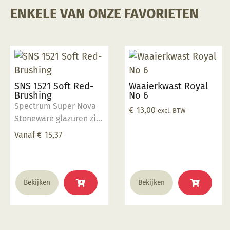
ENKELE VAN ONZE FAVORIETEN
SNS 1521 Soft Red-
Waaierkwast Royal
Brushing
No 6
Spectrum Super Nova
€
13,00
excl. BTW
Stoneware glazuren zijn
allemaal loodvrij en
Vanaf
€
15,37
voedselveilig boven de
1200°C. Breng 2 a 3
lagen met de kwast aan
Dit
op biscuit gestookt
Bekijken
Bekijken
product
werk, laten drogen en
heeft
stoken op 1185°C -
meerdere
1240°C. Eventueel
variaties.
verdunnen met water.