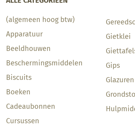
ALLE CATEGORIEËN
(algemeen hoog btw)
Gereeds
Apparatuur
Gietklei
Beeldhouwen
Giettafe
Beschermingsmiddelen
Gips
Biscuits
Glazuren
Boeken
Grondsto
Cadeaubonnen
Hulpmid
Cursussen