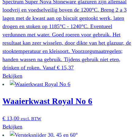
Spectrum Super Nova Stoneware glazuren zijn allemaal
loodvrij en voedselveilig boven de 1200°C. Breng 2 a 3
lagen met de kwast aan op biscuit gestookt werk, laten
drogen en stoken op 1185°C - 1240°C. Eventueel
verdunnen met water. Goed roeren voor gebruik. Het
resultaat kan zeer wisselen, door dikte van het glazuur, de
stooktemperatuur en kleisoort. Voorzorgsmaatregelen;
handen wassen na gebruik. Tijdens gebruik niet eten,
drinken of roken.
Vanaf
€
15,37
Dit
Bekijken
product
heeft
Waaierkwast Royal No 6
meerdere
variaties.
Deze
€
13,00
excl. BTW
optie
Bekijken
kan