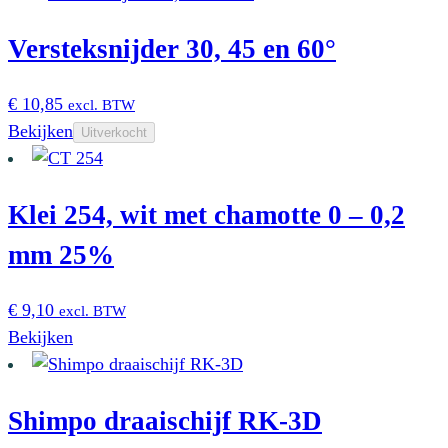
gekozen
worden
Versteksnijder 30, 45 en 60°
op
de
€
10,85
excl. BTW
productpagina
Bekijken
Uitverkocht
Klei 254, wit met chamotte 0 – 0,2
mm 25%
€
9,10
excl. BTW
Bekijken
Shimpo draaischijf RK-3D