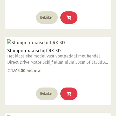
Bekijken
Shimpo draaischijf RK-3D
Het klassieke model Vast voetpedaal met hendel
Direct Drive Motor Schijf aluminium 30cm Stil (30dB)
400 Watt vermogen 40 kg draaigewicht Op dit
€
1.415,00
excl. BTW
product krijgt u 2 jaar garantie.
Bekijken