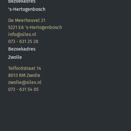
Bezoekadres
Onze vestiging in Zwolle is wegens de
's-Hertogenbosch
bedrijfsvakantie gesloten van maandag
De Meerheuvel 21
27 juli 2026 tot en met maandag 10
5221 EA 's-Hertogenbosch
augustus 2026.
info@silex.nl
073 - 631 25 28
Tijdens deze periode bent u van harte
Bezoekadres
welkom bij onze vestiging in Den Bosch,
Zwolle
die volgens de reguliere openingstijden
Telfordstraat 14
geopend blijft en u graag verder helpt.
8013 RM Zwolle
zwolle@silex.nl
Vanaf dinsdag 11 augustus 2026 staan wij
073 - 631 54 05
ook in Zwolle weer voor u klaar.
Bedankt voor uw begrip en wij wensen u
een fijne zomer!