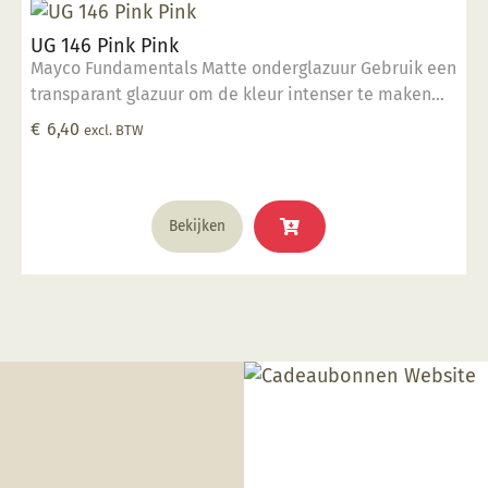
UG 146 Pink Pink
Mayco Fundamentals Matte onderglazuur Gebruik een
transparant glazuur om de kleur intenser te maken
Geschikt voor gebruiksgoed mits er een transparant
€
6,40
excl. BTW
glazuur over aangebracht is Stookbereik 1000°C -
1285°C
Bekijken