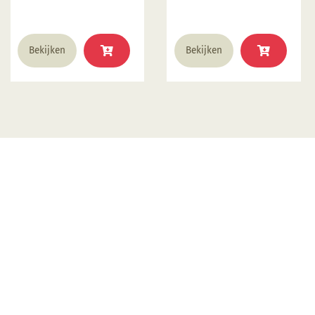
30cm Stil (30dB) 400
Watt vermogen 40 kg
draaigewicht Op dit
Bekijken
Bekijken
product krijgt u 2 jaar
garantie.