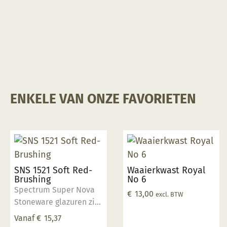
ENKELE VAN ONZE FAVORIETEN
SNS 1521 Soft Red-
Waaierkwast Royal
Brushing
No 6
Spectrum Super Nova
€
13,00
excl. BTW
Stoneware glazuren zijn
allemaal loodvrij en
Vanaf
€
15,37
voedselveilig boven de