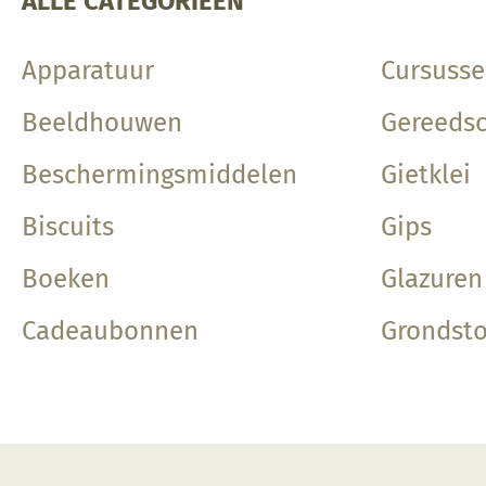
ALLE CATEGORIEËN
Apparatuur
Cursuss
Beeldhouwen
Gereeds
Beschermingsmiddelen
Gietklei
Biscuits
Gips
Boeken
Glazuren
Cadeaubonnen
Grondsto