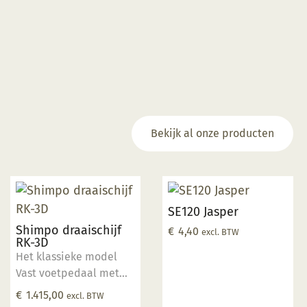
Bekijk al onze producten
SE120 Jasper
Shimpo draaischijf
€
4,40
excl. BTW
RK-3D
Het klassieke model
Vast voetpedaal met
hendel Direct Drive
€
1.415,00
excl. BTW
Motor Schijf aluminium