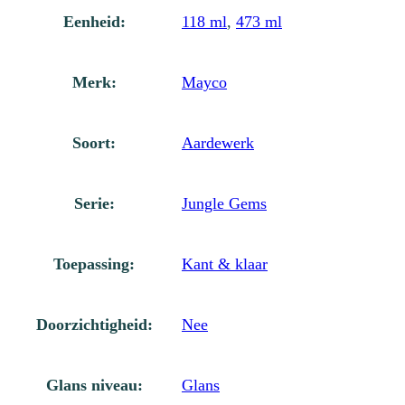
Eenheid:
118 ml
,
473 ml
Merk:
Mayco
Soort:
Aardewerk
Serie:
Jungle Gems
Toepassing:
Kant & klaar
Doorzichtigheid:
Nee
Glans niveau:
Glans