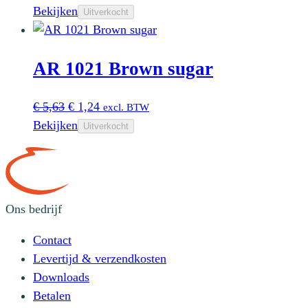
prijs
prijs
Bekijken
Uitverkocht
was:
is:
€ 5,63.
€ 2,48.
AR 1021 Brown sugar
Oorspronkelijke
Huidige
€
5,63
€
1,24
excl. BTW
prijs
prijs
Bekijken
Uitverkocht
was:
is:
€ 5,63.
€ 1,24.
Ons bedrijf
Contact
Levertijd & verzendkosten
Downloads
Betalen