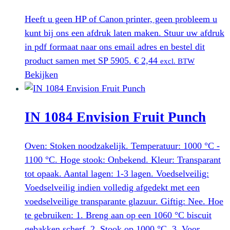
Heeft u geen HP of Canon printer, geen probleem u
kunt bij ons een afdruk laten maken. Stuur uw afdruk
in pdf formaat naar ons email adres en bestel dit
product samen met SP 5905.
€
2,44
excl. BTW
Bekijken
IN 1084 Envision Fruit Punch
Oven: Stoken noodzakelijk. Temperatuur: 1000 °C -
1100 °C. Hoge stook: Onbekend. Kleur: Transparant
tot opaak. Aantal lagen: 1-3 lagen. Voedselveilig:
Voedselveilig indien volledig afgedekt met een
voedselveilige transparante glazuur. Giftig: Nee. Hoe
te gebruiken: 1. Breng aan op een 1060 °C biscuit
gebakken scherf. 2. Stook op 1000 °C. 3. Voor