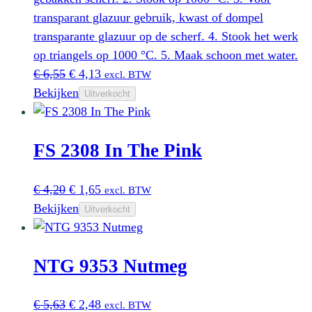
transparant glazuur gebruik, kwast of dompel
transparante glazuur op de scherf. 4. Stook het werk
op triangels op 1000 °C. 5. Maak schoon met water.
Oorspronkelijke
Huidige
€
6,55
€
4,13
excl. BTW
prijs
prijs
Bekijken
Uitverkocht
was:
is:
€ 6,55.
€ 4,13.
FS 2308 In The Pink
Oorspronkelijke
Huidige
€
4,20
€
1,65
excl. BTW
prijs
prijs
Bekijken
Uitverkocht
was:
is:
€ 4,20.
€ 1,65.
NTG 9353 Nutmeg
Oorspronkelijke
Huidige
€
5,63
€
2,48
excl. BTW