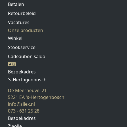
Betalen
Retourbeleid
Vacatures
Onze producten
Winkel
Stookservice
Cadeaubon saldo
Bezoekadres
Onze vestiging in Zwolle is wegens de
's-Hertogenbosch
bedrijfsvakantie gesloten van maandag
De Meerheuvel 21
27 juli 2026 tot en met maandag 10
5221 EA 's-Hertogenbosch
augustus 2026.
info@silex.nl
073 - 631 25 28
Tijdens deze periode bent u van harte
Bezoekadres
welkom bij onze vestiging in Den Bosch,
Zwolle