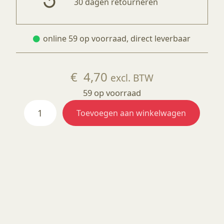
30 dagen retourneren
online 59 op voorraad, direct leverbaar
€
4,70
excl. BTW
59 op voorraad
EZ
Toevoegen aan winkelwagen
024
Royal
Blue
Green
aantal