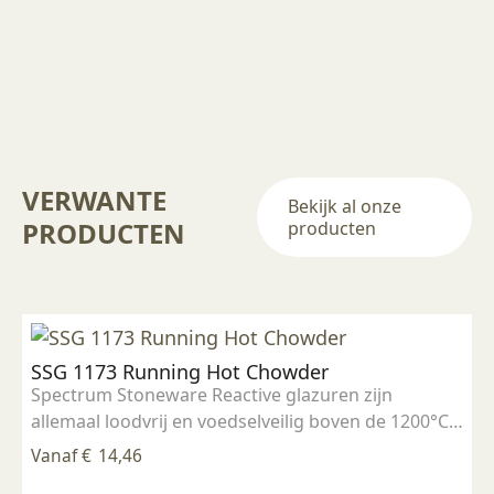
VERWANTE
Bekijk al onze
PRODUCTEN
producten
SSG 1173 Running Hot Chowder
Spectrum Stoneware Reactive glazuren zijn
allemaal loodvrij en voedselveilig boven de 1200°C.
Breng 2 a 3 lagen met de kwast aan op biscuit
Vanaf
€
14,46
gestookt werk, laten drogen en stoken op 1185°C -