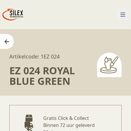
Open
Home
—
Producten
—
Glazuren
—
EZ 024 Royal B
Artikelcode: 1EZ 024
EZ 024 ROYAL
BLUE GREEN
Gratis Click & Collect
Binnen 72 uur geleverd