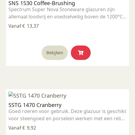
SNS 1530 Coffee-Brushing
gekozen
Spectrum Super Nova Stoneware glazuren zijn
worden
allemaal loodvrij en voedselveilig boven de 1200°C.
op
Breng 2 a 3 lagen met de kwast aan op biscuit
de
Vanaf
€
13,37
gestookt werk, laten drogen en stoken op 1185°C -
productpagina
1240°C. Eventueel verdunnen met water. Goed
roeren voor gebruik. Het resultaat kan zeer
Dit
wisselen, door dikte van het glazuur, de
Bekijken
product
stooktemperatuur en kleisoort.
heeft
Voorzorgsmaatregelen; handen wassen na
meerdere
gebruik. Tijdens gebruik niet eten, drinken of
variaties.
roken.
Deze
optie
kan
SSTG 1470 Cranberry
gekozen
Goed roeren voor gebruik. Deze glazuur is geschikt
worden
voor steengoed en porselein werken met een reliëf.
op
Breng 2 a 3 lagen met de kwast aan op biscuit
de
Vanaf
€
9,92
(1000°C) gestookt werk. laten drogen en stoken op
productpagina