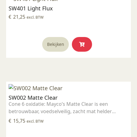
SW401 Light Flux
€
21,25
excl. BTW
Bekijken
SW002 Matte Clear
Cone 6 oxidatie: Mayco’s Matte Clear is een
betrouwbaar, voedselveilig, zacht mat helder
glazuur. Cone 10 reductie: De afwerking ontwikkelt
€
15,75
excl. BTW
een lichte glans. TIP: Dikkere applicaties bouwen de
opaciteit op.