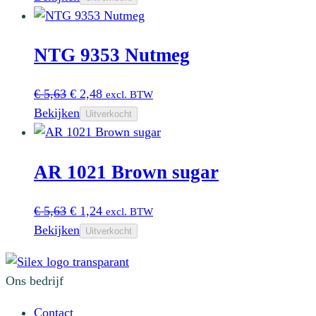
was:
is:
€ 4,20.
€ 1,65.
NTG 9353 Nutmeg
Oorspronkelijke
Huidige
€
5,63
€
2,48
excl. BTW
prijs
prijs
Bekijken
Uitverkocht
was:
is:
€ 5,63.
€ 2,48.
AR 1021 Brown sugar
Oorspronkelijke
Huidige
€
5,63
€
1,24
excl. BTW
prijs
prijs
Bekijken
Uitverkocht
was:
is:
€ 5,63.
€ 1,24.
Ons bedrijf
Contact