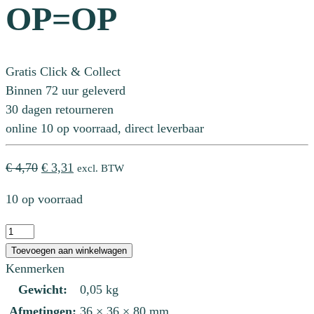
OP=OP
Gratis Click & Collect
Binnen 72 uur geleverd
30 dagen retourneren
online 10 op voorraad, direct leverbaar
Oorspronkelijke
Huidige
€
4,70
€
3,31
excl. BTW
prijs
prijs
10 op voorraad
was:
is:
€ 4,70.
€ 3,31.
EZ
070
Toevoegen aan winkelwagen
Olive
Kenmerken
Green
Gewicht:
0,05 kg
OP=OP
Afmetingen:
36 × 36 × 80 mm