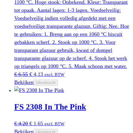
1100 °C. Hoge stook: Onbekend. Kleur: Transparant
tot opaak. Aantal lagen: 1-3 lagen. Voedselveilig:
Voedselveilig indien volledig afgedekt met een
voedselveilige transparante glazuur. Giftig: Nee. Hoe
te gebruiken: 1. Breng aan op een 1060 °C biscuit
gebakken scherf. 2. Stook op 1000 °C. 3. Voor
transparant glazuur gebruik, kwast of dompel
transparante glazuur op de scherf. 4. Stook het werk
op triangels op 1000 °C. 5. Maak schoon met water.
Oorspronkelijke
Huidige
€
6,55
€
4,13
excl. BTW
prijs
prijs
Bekijken
Uitverkocht
was:
is:
€ 6,55.
€ 4,13.
FS 2308 In The Pink
Oorspronkelijke
Huidige
€
4,20
€
1,65
excl. BTW
prijs
prijs
Bekijken
Uitverkocht