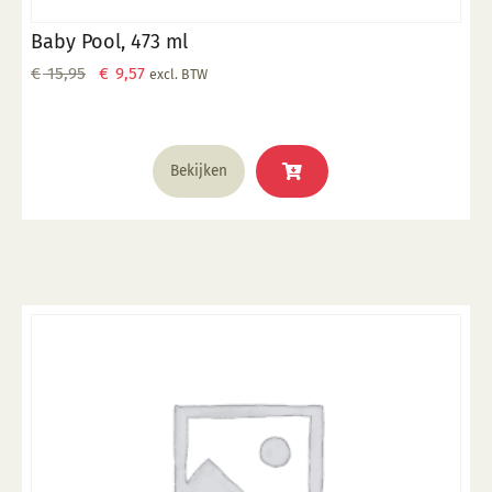
Baby Pool, 473 ml
Oorspronkelijke
Huidige
€
15,95
€
9,57
excl. BTW
prijs
prijs
was:
is:
€ 15,95.
€ 9,57.
Bekijken