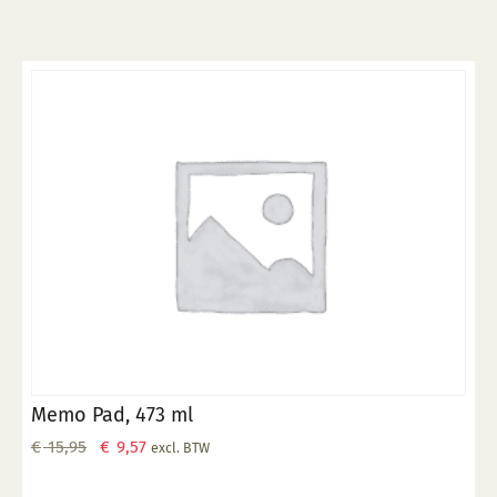
Memo Pad, 473 ml
Oorspronkelijke
Huidige
€
15,95
€
9,57
excl. BTW
prijs
prijs