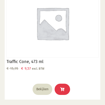
Traffic Cone, 473 ml
Oorspronkelijke
Huidige
€
15,95
€
9,57
excl. BTW
prijs
prijs
was:
is:
€ 15,95.
€ 9,57.
Bekijken