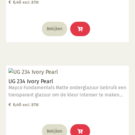
€
6,40
excl. BTW
glazuur over aangebracht is Stookbereik 1000°C -
1285°C
Bekijken
UG 234 Ivory Pearl
Mayco Fundamentals Matte onderglazuur Gebruik een
transparant glazuur om de kleur intenser te maken
Geschikt voor gebruiksgoed mits er een transparant
€
6,40
excl. BTW
glazuur over aangebracht is Stookbereik 1000°C -
1285°C
Bekijken