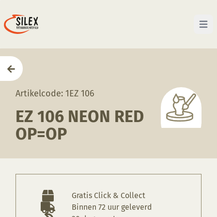
Open 
Home
—
Producten
—
Glazuren
—
EZ 106 Neon Red 
Artikelcode: 1EZ 106
EZ 106 NEON RED
OP=OP
Gratis Click & Collect
Binnen 72 uur geleverd