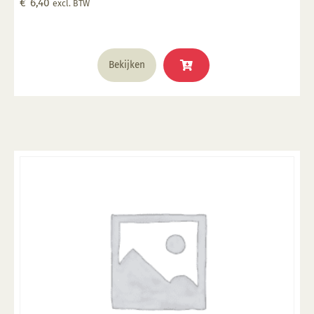
€
6,40
excl. BTW
glazuur over aangebracht is Stookbereik 1000°C -
1285°C
Bekijken