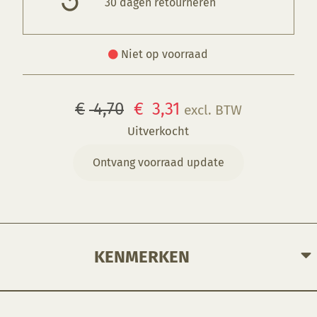
30 dagen retourneren
Niet op voorraad
Oorspronkelijke
Huidige
€
4,70
€
3,31
excl. BTW
prijs
prijs
Uitverkocht
was:
is:
Ontvang voorraad update
€ 4,70.
€ 3,31.
KENMERKEN