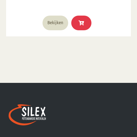
glazuur over aangebracht is Stookbereik 1000°C -
1285°C
Bekijken