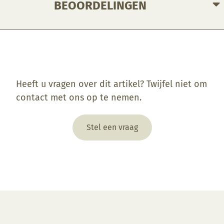
BEOORDELINGEN
Enkel ingelogde klanten die dit product gekocht hebben, kunnen een beoordeling schrijven.
Heeft u vragen over dit artikel? Twijfel niet om
contact met ons op te nemen.
Stel een vraag