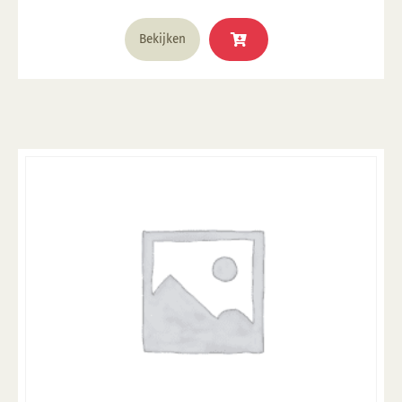
was:
is:
€ 15,95.
€ 9,57.
Bekijken