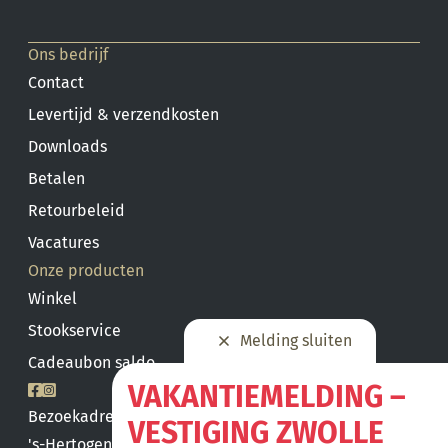
Ons bedrijf
Contact
Levertijd & verzendkosten
Downloads
Betalen
Retourbeleid
Vacatures
Onze producten
Winkel
Stookservice
Melding sluiten
Cadeaubon saldo
VAKANTIEMELDING –
Bezoekadres
VESTIGING ZWOLLE
's-Hertogenbosch