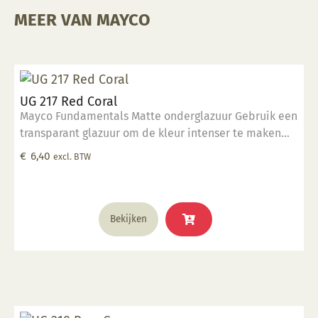
MEER VAN MAYCO
UG 217 Red Coral
Mayco Fundamentals Matte onderglazuur Gebruik een
transparant glazuur om de kleur intenser te maken
Geschikt voor gebruiksgoed mits er een transparant
€
6,40
excl. BTW
glazuur over aangebracht is Stookbereik 1000°C -
1285°C
Bekijken