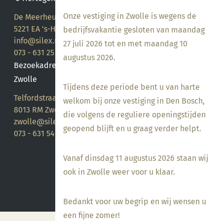
Onze vestiging in Zwolle is wegens de
De Meerheuvel 21
5221 EA 's-Hertogenbosch
bedrijfsvakantie gesloten van maandag
info@silex.nl
27 juli 2026 tot en met maandag 10
073 - 631 25 28
augustus 2026.
Bezoekadres
Zwolle
Tijdens deze periode bent u van harte
Telfordstraat 14
welkom bij onze vestiging in Den Bosch,
8013 RM Zwolle
die volgens de reguliere openingstijden
zwolle@silex.nl
geopend blijft en u graag verder helpt.
073 - 631 54 05
Vanaf dinsdag 11 augustus 2026 staan wij
ook in Zwolle weer voor u klaar.
Bedankt voor uw begrip en wij wensen u
een fijne zomer!