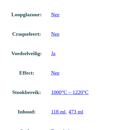
Loopglazuur:
Nee
Craqueleert:
Nee
Voedselveilig:
Ja
Effect:
Nee
Stookbereik:
1000°C – 1220°C
Inhoud:
118 ml
,
473 ml