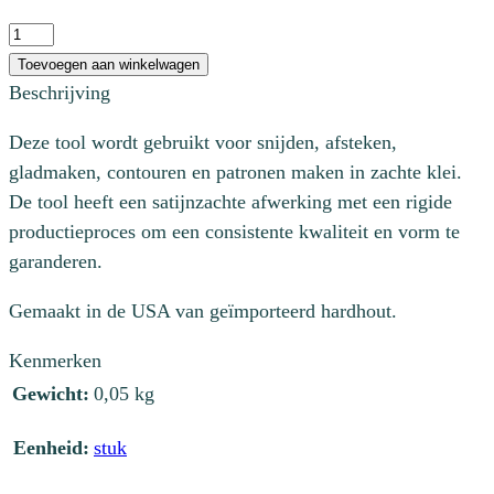
Houten
tool
Toevoegen aan winkelwagen
aantal
Beschrijving
Deze tool wordt gebruikt voor snijden, afsteken,
gladmaken, contouren en patronen maken in zachte klei.
De tool heeft een satijnzachte afwerking met een rigide
productieproces om een consistente kwaliteit en vorm te
garanderen.
Gemaakt in de USA van geïmporteerd hardhout.
Kenmerken
Gewicht:
0,05 kg
Eenheid:
stuk