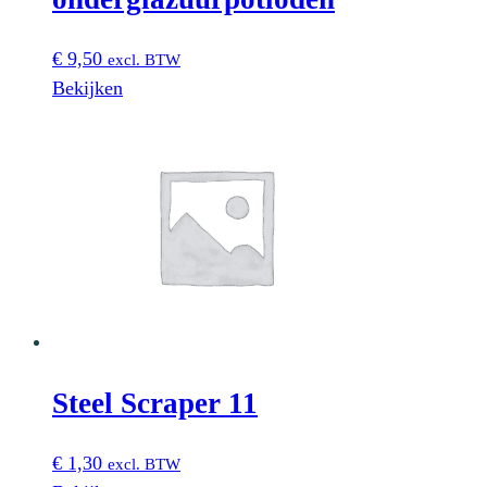
€
9,50
excl. BTW
Bekijken
Steel Scraper 11
€
1,30
excl. BTW