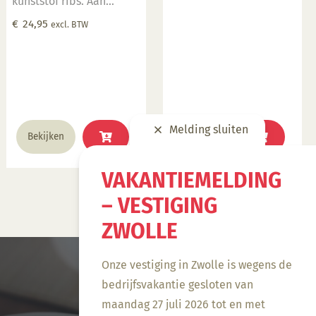
kunststof ribs. Aan
meerdere kanten te
€
24,95
excl. BTW
gebruiken voor
verschillende structuren
in het draaiwerk.
Melding sluiten
Bekijken
Bekijken
VAKANTIEMELDING
– VESTIGING
ZWOLLE
Onze vestiging in Zwolle is wegens de
bedrijfsvakantie gesloten van
maandag 27 juli 2026 tot en met