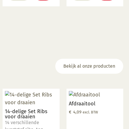
verschillende vormen
van keramiek. Elke pen
wordt geleverd met
steelreiniger om de
menuetpunt schoon te
maken. Met de
Glazuurpen Groot kunt u
fijne lijnen maken die
iets breder zijn dan de
andere versie, de
Bekijk al onze producten
Glazuurpen Smal.
Afdraaitool
14-delige Set Ribs
€
4,09
excl. BTW
voor draaien
14 verschillende