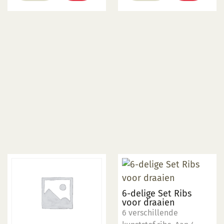
verschillende vormen
van keramiek. Elke pen
wordt geleverd met
steelreiniger om de
menuetpunt schoon te
maken. Met de
Glazuurpen Smal kunt u
extra dunne, fijne lijnen
maken.
6-delige Set Ribs
voor draaien
6 verschillende