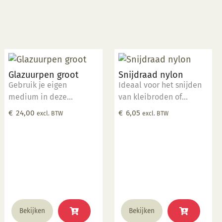
Glazuurpen groot
Snijdraad nylon
Gebruik je eigen
Ideaal voor het snijden
medium in deze
van kleibroden of
speciaal ontworpen pen.
bijvoorbeeld werk los te
€
24,00
€
6,05
excl. BTW
excl. BTW
Laat je niet misleiden
halen van een
door imitaties. De
draaischijf. Gemaakt van
ingenieurs van Kemper
hoogwaardig nylon.
hebben deze tool
ontworpen om foutloze,
consistente lijnen te
tekenen. De pen werkt
met verschillende
Bekijken
Bekijken
media op de