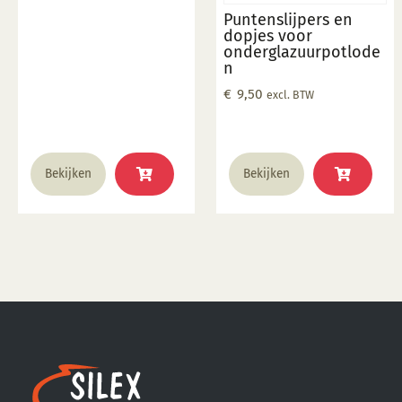
draaien
Puntenslijpers en
dopjes voor
onderglazuurpotlode
n
€
9,50
excl. BTW
Bekijken
Bekijken