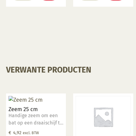
het detailleren van
kleine oppervlakken.
Deze tool is perfect
geschikt voor klein
detailwerk.
VERWANTE PRODUCTEN
Zeem 25 cm
Handige zeem om een
bat op een draaischijf te
bevestigen of om af te
€
4,92
excl. BTW