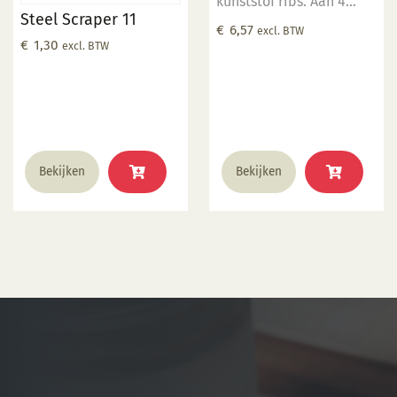
kunststof ribs. Aan 4
Steel Scraper 11
kanten te gebruiken
€
6,57
excl. BTW
voor verschillende
€
1,30
excl. BTW
structuren in het
draaiwerk.
Bekijken
Bekijken