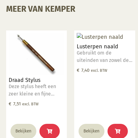
MEER VAN KEMPER
Lusterpen naald
Gebruikt om de
uiteinden van zowel de
Glazuurpen en de
€
7,40
excl. BTW
Lusterpen schoon te
Draad Stylus
houden van klompen en
Deze stylus heeft een
deeltjes.
zeer kleine en fijne
draad die wordt
€
7,51
excl. BTW
gebruikt voor
insnijdingen, het maken
van groeven van
verschillende grootte en
Bekijken
Bekijken