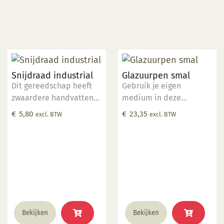
Snijdraad industrial
Glazuurpen smal
Dit gereedschap heeft
Gebruik je eigen
zwaardere handvatten
medium in deze
en dikkere lange draad
speciaal ontworpen pen.
€
5,80
€
23,35
excl. BTW
excl. BTW
voor het snijden en
Laat je niet misleiden
trimmen van grote
door imitaties. De
kleimassa's. komt in een
ingenieurs van Kemper
hitte verzegelde
hebben deze tool
polybag.
ontworpen om foutloze,
consistente lijnen te
tekenen. De pen werkt
met verschillende
Bekijken
Bekijken
media op de