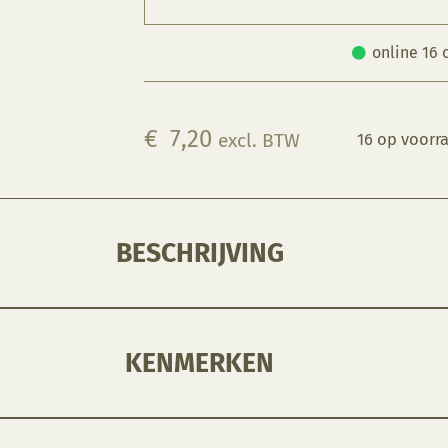
online 16 
€
7,20
excl. BTW
16 op voorr
BESCHRIJVING
en patronen maken in zachte klei. De tool heeft een satijnzachte afwerking met een rigide productieproces om 
KENMERKEN