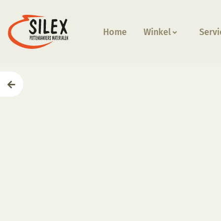
Home
Winkel
Servi
Home
—
Producten
—
Gereedschappen
—
Houten to