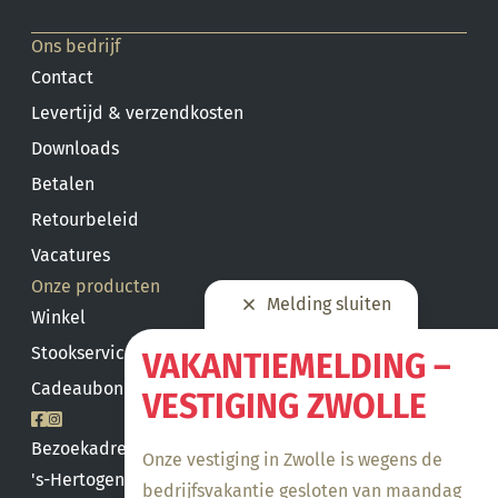
Ons bedrijf
Contact
Levertijd & verzendkosten
Downloads
Betalen
Retourbeleid
Vacatures
Onze producten
Melding sluiten
Winkel
Stookservice
VAKANTIEMELDING –
Cadeaubon saldo
VESTIGING ZWOLLE
Bezoekadres
Onze vestiging in Zwolle is wegens de
's-Hertogenbosch
bedrijfsvakantie gesloten van maandag