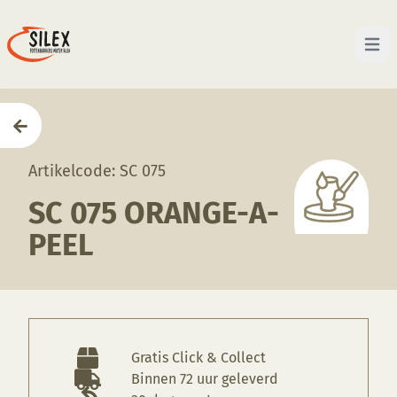
Open 
Home
—
Producten
—
Glazuren
—
SC 075 Orange-a-P
Artikelcode: SC 075
SC 075 ORANGE-A-
PEEL
Gratis Click & Collect
Binnen 72 uur geleverd