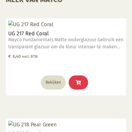
UG 217 Red Coral
Mayco Fundamentals Matte onderglazuur Gebruik een
transparant glazuur om de kleur intenser te maken
Geschikt voor gebruiksgoed mits er een transparant
€
6,40
excl. BTW
glazuur over aangebracht is Stookbereik 1000°C -
1285°C
Bekijken