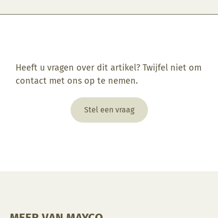
Enkel ingelogde klanten die dit product gekocht hebben, kunnen een beoordeling schrijven.
Heeft u vragen over dit artikel? Twijfel niet om
contact met ons op te nemen.
Stel een vraag
MEER VAN MAYCO