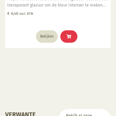
transparant glazuur om de kleur intenser te maken
Geschikt voor gebruiksgoed mits er een transparant
€
6,40
excl. BTW
glazuur over aangebracht is Stookbereik 1000°C -
1285°C
Bekijken
VERWANTE
Bekijk al onze