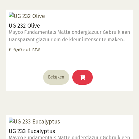
UG 232 Olive
Mayco Fundamentals Matte onderglazuur Gebruik een
transparant glazuur om de kleur intenser te maken
Geschikt voor gebruiksgoed mits er een transparant
€
6,40
excl. BTW
glazuur over aangebracht is Stookbereik 1000°C -
1285°C
Bekijken
UG 233 Eucalyptus
Mayco Fundamentals Matte onderglazuur Gebruik een