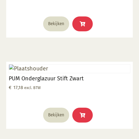
glazuur over aangebracht is Stookbereik 1000°C -
1285°C
Bekijken
PUM Onderglazuur Stift Zwart
€
17,18
excl. BTW
Bekijken