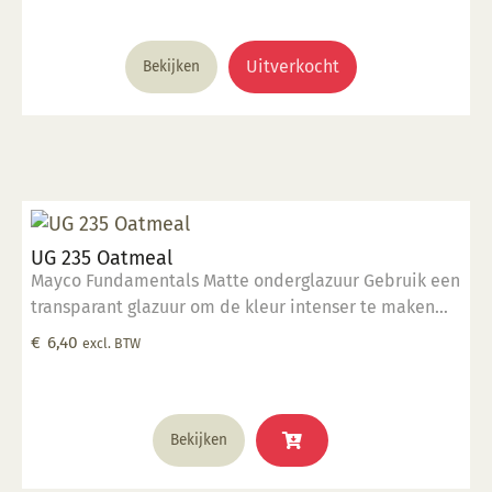
Uitverkocht
Bekijken
UG 235 Oatmeal
Mayco Fundamentals Matte onderglazuur Gebruik een
transparant glazuur om de kleur intenser te maken
Geschikt voor gebruiksgoed mits er een transparant
€
6,40
excl. BTW
glazuur over aangebracht is Stookbereik 1000°C -
1285°C
Bekijken