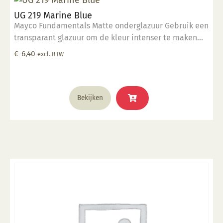
UG 219 Marine Blue
Mayco Fundamentals Matte onderglazuur Gebruik een
transparant glazuur om de kleur intenser te maken
Geschikt voor gebruiksgoed mits er een transparant
€
6,40
excl. BTW
glazuur over aangebracht is Stookbereik 1000°C -
1285°C
Bekijken