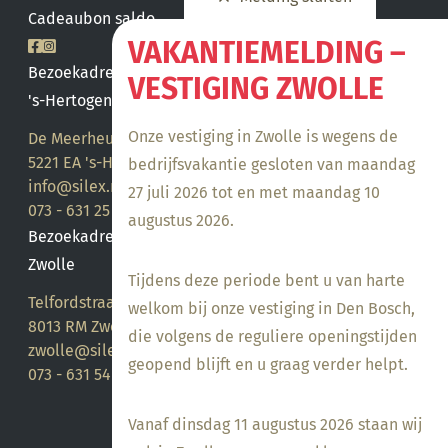
Cadeaubon saldo
VAKANTIEMELDING –
Bezoekadres
VESTIGING ZWOLLE
's-Hertogenbosch
Onze vestiging in Zwolle is wegens de
De Meerheuvel 21
5221 EA 's-Hertogenbosch
bedrijfsvakantie gesloten van maandag
info@silex.nl
27 juli 2026 tot en met maandag 10
073 - 631 25 28
augustus 2026.
Bezoekadres
Zwolle
Tijdens deze periode bent u van harte
Telfordstraat 14
welkom bij onze vestiging in Den Bosch,
8013 RM Zwolle
die volgens de reguliere openingstijden
zwolle@silex.nl
geopend blijft en u graag verder helpt.
073 - 631 54 05
Vanaf dinsdag 11 augustus 2026 staan wij