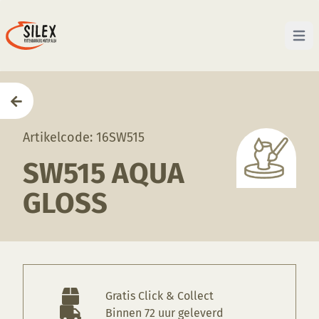
Open 
Home
—
Producten
—
Glazuren
—
SW515 Aqua Gloss
Artikelcode: 16SW515
SW515 AQUA
GLOSS
Gratis Click & Collect
Binnen 72 uur geleverd