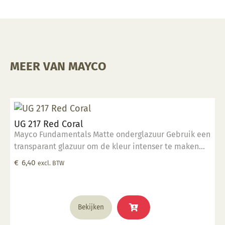
MEER VAN MAYCO
UG 217 Red Coral
Mayco Fundamentals Matte onderglazuur Gebruik een
transparant glazuur om de kleur intenser te maken
Geschikt voor gebruiksgoed mits er een transparant
€
6,40
excl. BTW
glazuur over aangebracht is Stookbereik 1000°C -
1285°C
Bekijken