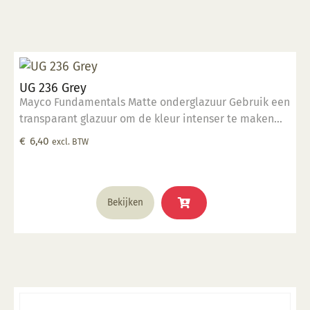
UG 236 Grey
Mayco Fundamentals Matte onderglazuur Gebruik een
transparant glazuur om de kleur intenser te maken
Geschikt voor gebruiksgoed mits er een transparant
€
6,40
excl. BTW
glazuur over aangebracht is Stookbereik 1000°C -
1285°C
Bekijken