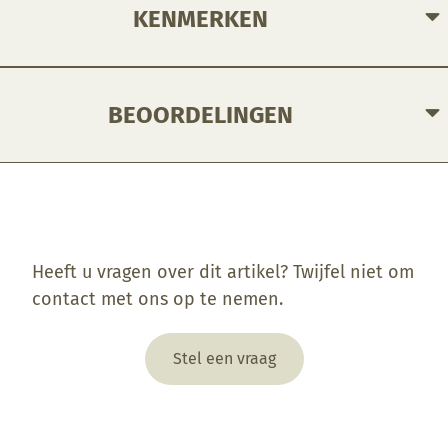
KENMERKEN
BEOORDELINGEN
Enkel ingelogde klanten die dit product gekocht hebben, kunnen een beoordeling schrijven.
Heeft u vragen over dit artikel? Twijfel niet om
contact met ons op te nemen.
Stel een vraag