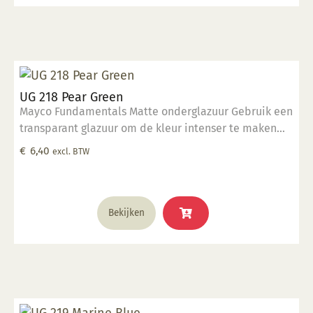
UG 218 Pear Green
Mayco Fundamentals Matte onderglazuur Gebruik een
transparant glazuur om de kleur intenser te maken
Geschikt voor gebruiksgoed mits er een transparant
€
6,40
excl. BTW
glazuur over aangebracht is Stookbereik 1000°C -
1285°C
Bekijken