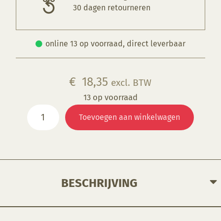
30 dagen retourneren
online 13 op voorraad, direct leverbaar
€
18,35
excl. BTW
13 op voorraad
SW515
Toevoegen aan winkelwagen
Aqua
Gloss
aantal
BESCHRIJVING
Een hoog gepigmenteerd, glanzend glazuur. De zeer stabiele eigenschappen van dit glazuur maken het ideaal voor ontwerpwerk en volledige, ondoorzichtige dekking bij middentemperaturen.