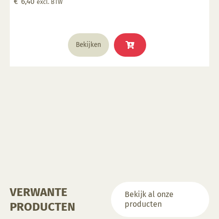
€
6,40
excl. BTW
glazuur over aangebracht is Stookbereik 1000°C -
1285°C
Bekijken
VERWANTE
Bekijk al onze
producten
PRODUCTEN