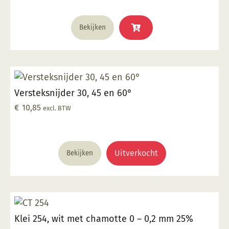
worden
op
Bekijken
de
productpagina
Versteksnijder 30, 45 en 60°
€
10,85
excl. BTW
Uitverkocht
Bekijken
Klei 254, wit met chamotte 0 – 0,2 mm 25%