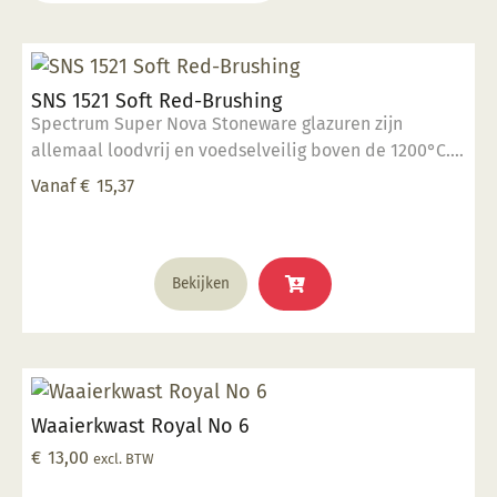
SNS 1521 Soft Red-Brushing
Spectrum Super Nova Stoneware glazuren zijn
allemaal loodvrij en voedselveilig boven de 1200°C.
Breng 2 a 3 lagen met de kwast aan op biscuit
Vanaf
€
15,37
gestookt werk, laten drogen en stoken op 1185°C -
1240°C. Eventueel verdunnen met water. Goed roeren
voor gebruik. Het resultaat kan zeer wisselen, door
Dit
dikte van het glazuur, de stooktemperatuur en
Bekijken
product
kleisoort. Voorzorgsmaatregelen; handen wassen na
heeft
gebruik. Tijdens gebruik niet eten, drinken of roken.
meerdere
variaties.
Deze
Waaierkwast Royal No 6
optie
kan
€
13,00
excl. BTW
gekozen