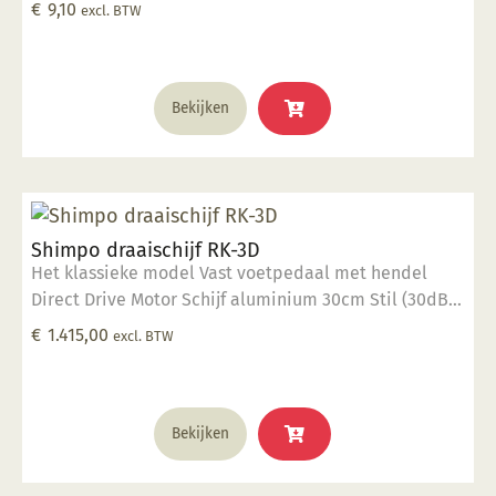
€
9,10
excl. BTW
Bekijken
Shimpo draaischijf RK-3D
Het klassieke model Vast voetpedaal met hendel
Direct Drive Motor Schijf aluminium 30cm Stil (30dB)
400 Watt vermogen 40 kg draaigewicht Op dit
€
1.415,00
excl. BTW
product krijgt u 2 jaar garantie.
Bekijken