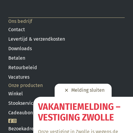
Ons bedrijf
Contact
Levertijd & verzendkosten
Downloads
Betalen
Retourbeleid
Vacatures
Onze producten
Melding sluiten
Winkel
Stookservice
VAKANTIEMELDING –
Cadeaubon saldo
VESTIGING ZWOLLE
Bezoekadres
Onze vestiging in Zwolle is wegens de