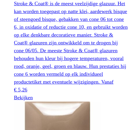
Stroke & Coat® is de meest veelzijdige glazuur. Het
kan worden toegepast op natte klei, aardewerk bisque
of steengoed bisque, gebakken van cone 06 tot cone
6, in oxidatie of reductie cone 10, en gebruikt worden
op elke denkbare decoratieve manier. Stroke &
Coat® glazuren zijn ontwikkeld om te drogen bij
cone 06/05. De meeste Stroke & Coat® glazuren
behouden hun kleur bij hogere temperaturen, vooral
rood, oranje, geel, groen en blauw. Hun prestaties bij
cone 6 worden vermeld op elk individueel
productetiket met eventuele wijzigingen.
Vanaf
€
5,26
Dit
Bekijken
product
heeft
meerdere
variaties.