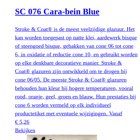
SC 076 Cara-bein Blue
Stroke & Coat® is de meest veelzijdige glazuur. Het
kan worden toegepast op natte klei, aardewerk bisque
of steengoed bisque, gebakken van cone 06 tot cone
6, in oxidatie of reductie cone 10, en gebruikt worden
op elke denkbare decoratieve manier. Stroke &
Coat® glazuren zijn ontwikkeld om te drogen bij
cone 06/05. De meeste Stroke & Coat® glazuren
behouden hun kleur bij hogere temperaturen, vooral
rood, oranje, geel, groen en blauw. Hun prestaties bij
cone 6 worden vermeld op elk individueel
productetiket met eventuele wijzigingen.
Vanaf
€
5,26
Dit
Bekijken
product