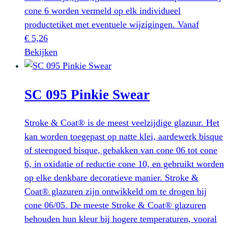
cone 6 worden vermeld op elk individueel
productetiket met eventuele wijzigingen.
Vanaf
€
5,26
Dit
Bekijken
product
heeft
SC 095 Pinkie Swear
meerdere
variaties.
Deze
Stroke & Coat® is de meest veelzijdige glazuur. Het
optie
kan worden toegepast op natte klei, aardewerk bisque
kan
of steengoed bisque, gebakken van cone 06 tot cone
gekozen
6, in oxidatie of reductie cone 10, en gebruikt worden
worden
op elke denkbare decoratieve manier. Stroke &
op
Coat® glazuren zijn ontwikkeld om te drogen bij
de
cone 06/05. De meeste Stroke & Coat® glazuren
productpagina
behouden hun kleur bij hogere temperaturen, vooral