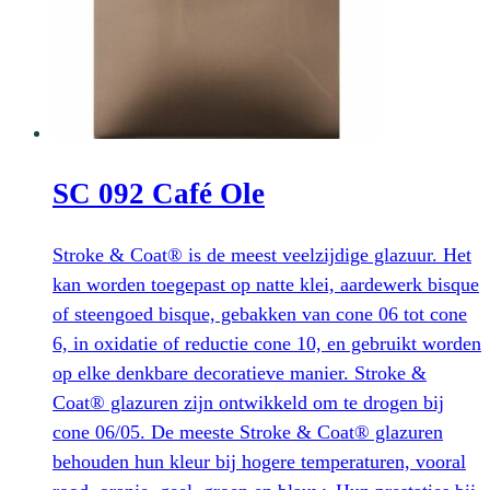
Deze
optie
kan
gekozen
worden
op
SC 092 Café Ole
de
productpagina
Stroke & Coat® is de meest veelzijdige glazuur. Het
kan worden toegepast op natte klei, aardewerk bisque
of steengoed bisque, gebakken van cone 06 tot cone
6, in oxidatie of reductie cone 10, en gebruikt worden
op elke denkbare decoratieve manier. Stroke &
Coat® glazuren zijn ontwikkeld om te drogen bij
cone 06/05. De meeste Stroke & Coat® glazuren
behouden hun kleur bij hogere temperaturen, vooral