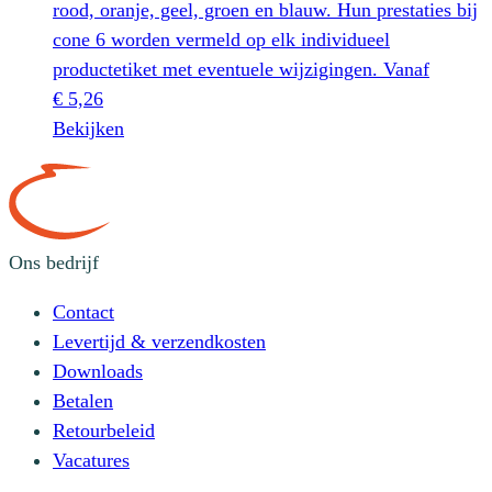
rood, oranje, geel, groen en blauw. Hun prestaties bij
cone 6 worden vermeld op elk individueel
productetiket met eventuele wijzigingen.
Vanaf
€
5,26
Dit
Bekijken
product
heeft
meerdere
variaties.
Ons bedrijf
Deze
optie
Contact
kan
Levertijd & verzendkosten
gekozen
Downloads
worden
Betalen
op
Retourbeleid
de
Vacatures
productpagina