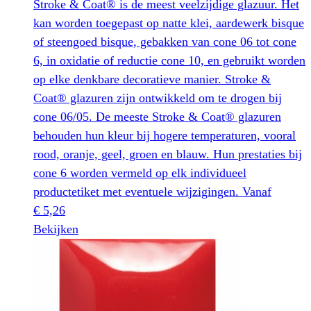
Stroke & Coat® is de meest veelzijdige glazuur. Het
kan worden toegepast op natte klei, aardewerk bisque
of steengoed bisque, gebakken van cone 06 tot cone
6, in oxidatie of reductie cone 10, en gebruikt worden
op elke denkbare decoratieve manier. Stroke &
Coat® glazuren zijn ontwikkeld om te drogen bij
cone 06/05. De meeste Stroke & Coat® glazuren
behouden hun kleur bij hogere temperaturen, vooral
rood, oranje, geel, groen en blauw. Hun prestaties bij
cone 6 worden vermeld op elk individueel
productetiket met eventuele wijzigingen.
Vanaf
€
5,26
Dit
Bekijken
product
heeft
meerdere
variaties.