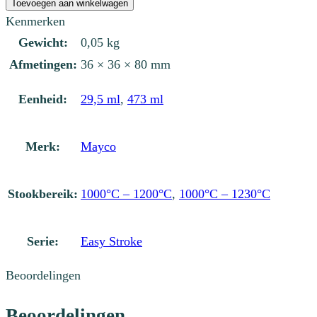
035
Toevoegen aan winkelwagen
Dutch
Kenmerken
Blue
Gewicht:
0,05 kg
aantal
Afmetingen:
36 × 36 × 80 mm
Eenheid:
29,5 ml
,
473 ml
Merk:
Mayco
Stookbereik:
1000°C – 1200°C
,
1000°C – 1230°C
Serie:
Easy Stroke
Beoordelingen
Beoordelingen