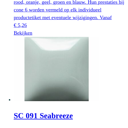
rood, oranje, geel, groen en blauw. Hun prestaties bij
cone 6 worden vermeld op elk individueel
productetiket met eventuele wijzigingen.
Vanaf
€
5,26
Dit
Bekijken
product
heeft
meerdere
variaties.
Deze
optie
kan
gekozen
worden
op
SC 091 Seabreeze
de
productpagina