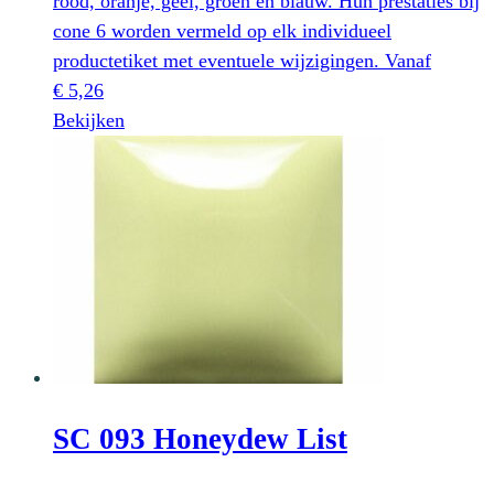
rood, oranje, geel, groen en blauw. Hun prestaties bij
cone 6 worden vermeld op elk individueel
productetiket met eventuele wijzigingen.
Vanaf
€
5,26
Dit
Bekijken
product
heeft
meerdere
variaties.
Deze
optie
kan
gekozen
worden
op
SC 093 Honeydew List
de
productpagina