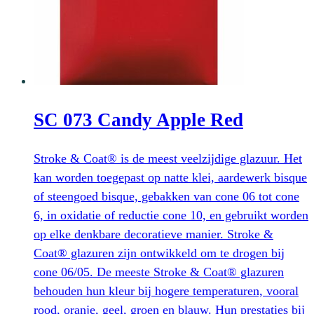
Deze
optie
kan
gekozen
worden
op
SC 073 Candy Apple Red
de
productpagina
Stroke & Coat® is de meest veelzijdige glazuur. Het
kan worden toegepast op natte klei, aardewerk bisque
of steengoed bisque, gebakken van cone 06 tot cone
6, in oxidatie of reductie cone 10, en gebruikt worden
op elke denkbare decoratieve manier. Stroke &
Coat® glazuren zijn ontwikkeld om te drogen bij
cone 06/05. De meeste Stroke & Coat® glazuren
behouden hun kleur bij hogere temperaturen, vooral
rood, oranje, geel, groen en blauw. Hun prestaties bij