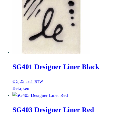
heeft
meerdere
variaties.
Deze
optie
kan
gekozen
worden
op
SG401 Designer Liner Black
de
productpagina
€
5,25
excl. BTW
Bekijken
SG403 Designer Liner Red