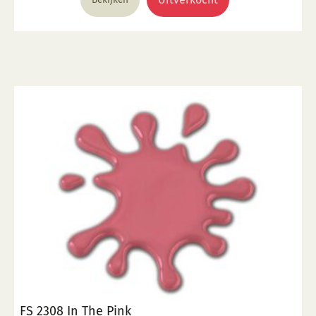
transparant glazuur gebruik, kwast of dompel
transparante glazuur op de scherf. 4. Stook het werk
op triangels op 1000 °C. 5. Maak schoon met water.
FS 2308 In The Pink