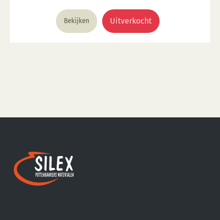
volledig afgedekt met een voedselveilige
transparante glazuur. Giftig: Nee. Hoe te gebruiken: 1.
Uitverkocht
Bekijken
Breng aan op een 1060 °C biscuit gebakken scherf. 2.
Stook op 1000 °C. 3. Voor transparant glazuur gebruik,
kwast of dompel transparante glazuur op de scherf. 4.
Stook het werk op triangels op 1000 °C. 5. Maak
schoon met water. Voor meer informatie: Klik hier