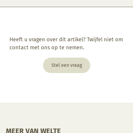
Enkel ingelogde klanten die dit product gekocht hebben, kunnen een beoordeling schrijven.
Heeft u vragen over dit artikel? Twijfel niet om
contact met ons op te nemen.
Stel een vraag
MEER VAN WELTE