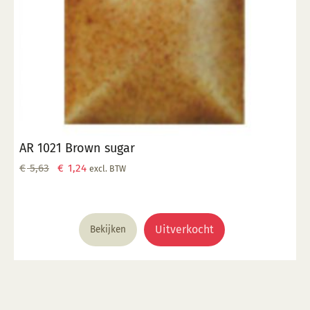
AR 1021 Brown sugar
Oorspronkelijke
Huidige
€
5,63
€
1,24
excl. BTW
prijs
prijs
was:
is:
€ 5,63.
€ 1,24.
Uitverkocht
Bekijken