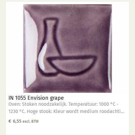
IN 1055 Envision grape
Oven: Stoken noodzakelijk. Temperatuur: 1000 °C -
1230 °C. Hoge stook: Kleur wordt medium roodachtig
blauw. Glanzend, semi transparant. Mogelijk ontstaan
€
6,55
excl. BTW
haarscheurtjes. Kleur: Transparant tot opaak. Aantal
lagen: 1-3 lagen. Voedselveilig: Voedselveilig indien