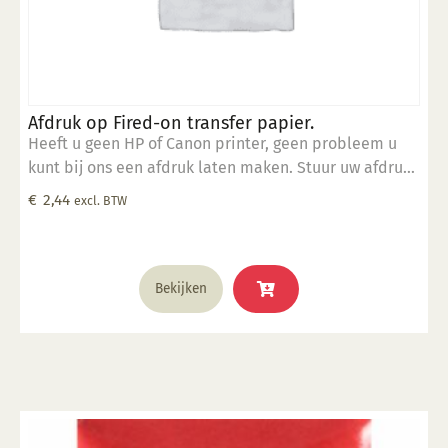
Afdruk op Fired-on transfer papier.
Heeft u geen HP of Canon printer, geen probleem u
kunt bij ons een afdruk laten maken. Stuur uw afdruk
in pdf formaat naar ons email adres en bestel dit
€
2,44
excl. BTW
product samen met SP 5905.
Bekijken