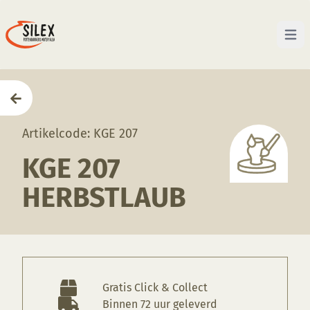
Open 
Home
—
Producten
—
Glazuren
—
KGE 207 Herbstlau
Artikelcode: KGE 207
KGE 207
HERBSTLAUB
Gratis Click & Collect
Binnen 72 uur geleverd