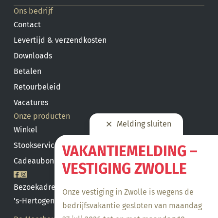
Ons bedrijf
Contact
Levertijd & verzendkosten
Downloads
Betalen
Retourbeleid
Vacatures
Onze producten
Melding sluiten
Winkel
Stookservice
VAKANTIEMELDING –
Cadeaubon saldo
VESTIGING ZWOLLE
Bezoekadres
Onze vestiging in Zwolle is wegens de
's-Hertogenbosch
bedrijfsvakantie gesloten van maandag