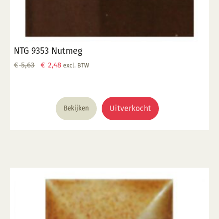
NTG 9353 Nutmeg
Oorspronkelijke
Huidige
€
5,63
€
2,48
excl. BTW
prijs
prijs
was:
is:
€ 5,63.
€ 2,48.
Uitverkocht
Bekijken